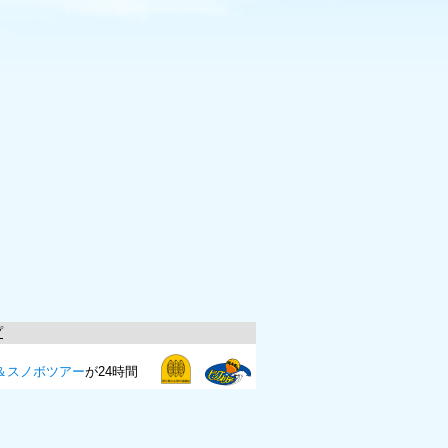
プ
＆スノボツアー
が24時間