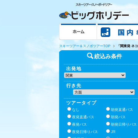
ホーム
スキーツアー＆スノボツアーTOP
「関東発 ネ
絞込み条件
出発地
行き先
ツアータイプ
なし
朝発直通バス
夜発直通バス
朝発バス
夜発バス
朝発日帰りバス
夜発日帰りバス
JR