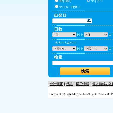
JR日帰り
マイカー
マイカー日帰り
出発日
日数
以上
以
大人一人あたり
以上
以
検索
会社概要
｜
標識
｜
採用情報
｜
個人情報の取
Copyright (C) Bigholiday Co. ltd. All rights Reserved.
OK