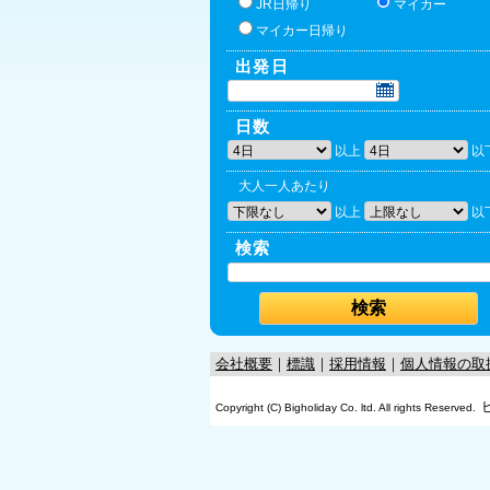
JR日帰り
マイカー
マイカー日帰り
出発日
日数
以上
以
大人一人あたり
以上
以
検索
会社概要
｜
標識
｜
採用情報
｜
個人情報の取
Copyright (C) Bigholiday Co. ltd. All rights Reserved.
OK