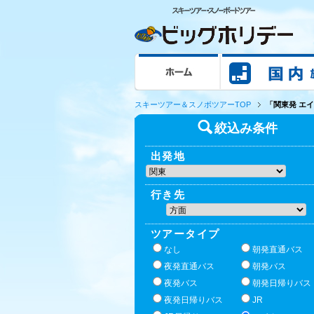
ホーム
スキーツアー＆スノボツアーTOP
「関東発 エイ
絞込み条件
出発地
行き先
ツアータイプ
なし
朝発直通バス
夜発直通バス
朝発バス
夜発バス
朝発日帰りバス
夜発日帰りバス
JR