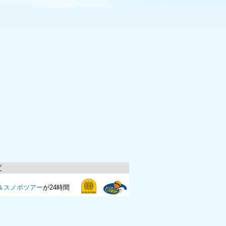
プ
＆スノボツアー
が24時間