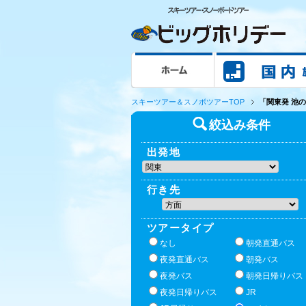
ホーム
スキーツアー＆スノボツアーTOP
「関東発 池の平
絞込み条件
出発地
行き先
ツアータイプ
なし
朝発直通バス
夜発直通バス
朝発バス
夜発バス
朝発日帰りバス
夜発日帰りバス
JR