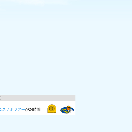
プ
＆スノボツアー
が24時間