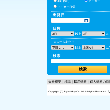
JR日帰り
マイカー
マイカー日帰り
出発日
日数
以上
以
大人一人あたり
以上
以
検索
会社概要
｜
標識
｜
採用情報
｜
個人情報の取
Copyright (C) Bigholiday Co. ltd. All rights Reserved.
OK