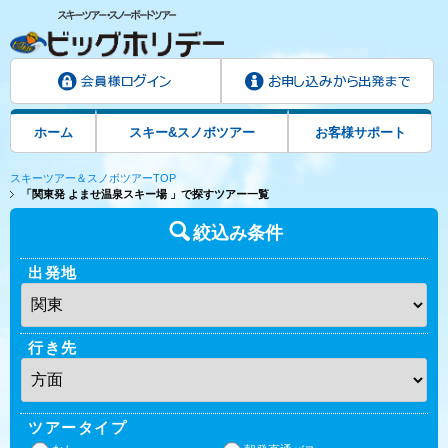
ホーム
スキー&スノボツアー
お客様サポート
スキーツアー＆スノボツアーTOP
「関東発 よませ温泉スキー場 」で探すツアー一覧
絞込み条件
出発地
行き先
ツアータイプ