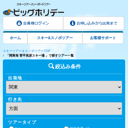
ホーム
スキー&スノボツアー
お客様サポート
スキーツアー＆スノボツアーTOP
「関東発 菅平高原スキー場 」で探すツアー一覧
絞込み条件
出発地
行き先
ツアータイプ