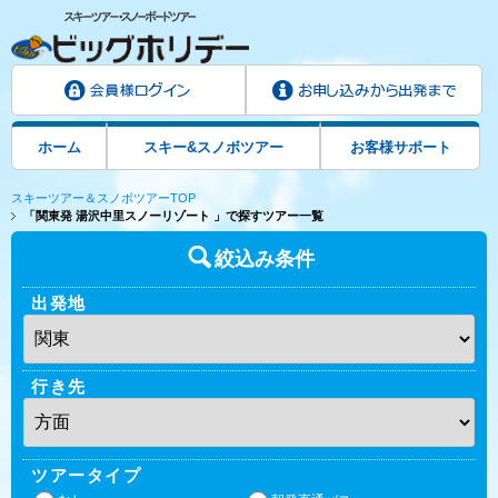
ホーム
スキー&スノボツアー
お客様サポート
スキーツアー＆スノボツアーTOP
「関東発 湯沢中里スノーリゾート 」で探すツアー一覧
絞込み条件
出発地
行き先
ツアータイプ