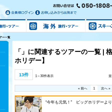
国内旅行/ツアー
海外旅行/ツアー
アー一覧
「」に関連するツアーの一覧 | 
ホリデー】
13件
1～30件表示
並
« 前へ
1
次へ »
“今年も元気！” ビッグホリデーよ