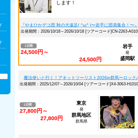
します！
『やまひかデコ団 秋の大遠足( ^ω^ )〜岩手に団員集合！〜
下
出発期間：2026/10/18～2026/10/18 [ツアーコード]CN-2263-A010
下
岩手
1日間
24,500円～
発
盛岡駅
24,500円
魔法使いと行く！アキットツーリスト2026in群馬〜ロッ
出発期間：2025/12/07～2026/10/04 [ツアーコード]X4-3063-H1010
東京
1日間
発
27,800円～
群馬地区
27,800円
群馬県