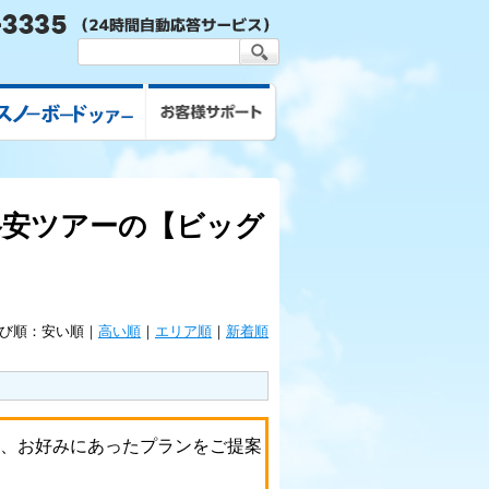
スキー&スノボツアー
お客様サポート
格安ツアーの【ビッグ
び順：
安い順｜
高い順
｜
エリア順
｜
新着順
り、お好みにあったプランをご提案