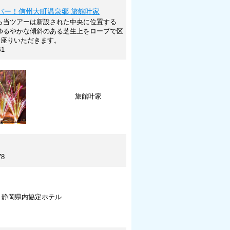
バー！信州大町温泉郷 旅館叶家
ら当ツアーは新設された中央に位置する
ゆるやかな傾斜のある芝生上をロープで区
お座りいただきます。
B1
旅館叶家
78
静岡県内協定ホテル