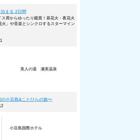
泊まる 2日間
をイス席からゆったり鑑賞！昼花火・夜花火
造花火」や音楽とシンクロするスターマイン
1
美人の湯 瀬美温泉
」〜初の小豆島&ことひらの旅〜
12
小豆島国際ホテル