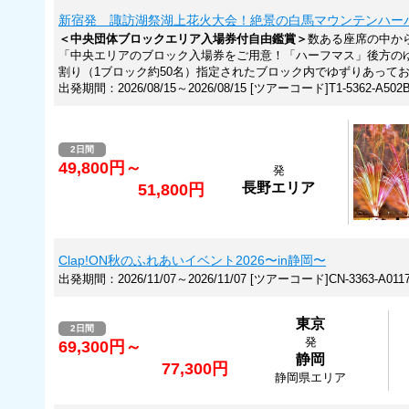
新宿発 諏訪湖祭湖上花火大会！絶景の白馬マウンテンハー
＜中央団体ブロックエリア入場券付自由鑑賞＞
数ある座席の中か
「中央エリアのブロック入場券をご用意！「ハーフマス」後方の
割り（1ブロック約50名）指定されたブロック内でゆずりあって
出発期間：2026/08/15～2026/08/15 [ツアーコード]T1-5362-A502
2日間
49,800円～
発
長野エリア
51,800円
Clap!ON秋のふれあいイベント2026〜in静岡〜
出発期間：2026/11/07～2026/11/07 [ツアーコード]CN-3363-A011
東京
2日間
発
69,300円～
静岡
77,300円
静岡県エリア