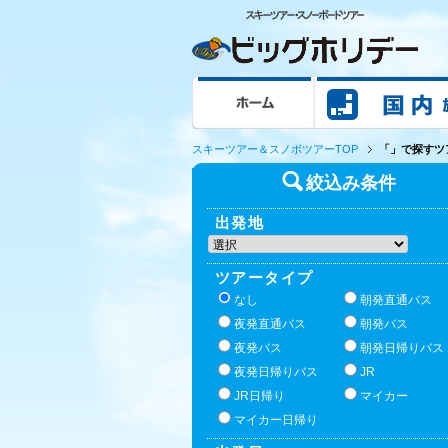
ホーム
スキーツアー＆スノボツアーTOP
「」で探すツ
絞込み条件
出発地
ツアータイプ
なし
朝発直通バス
夜発直通バス
朝発バス
夜発バス
朝発日帰りバス
夜発日帰りバス
JR
JR日帰り
マイカー
マイカー日帰り