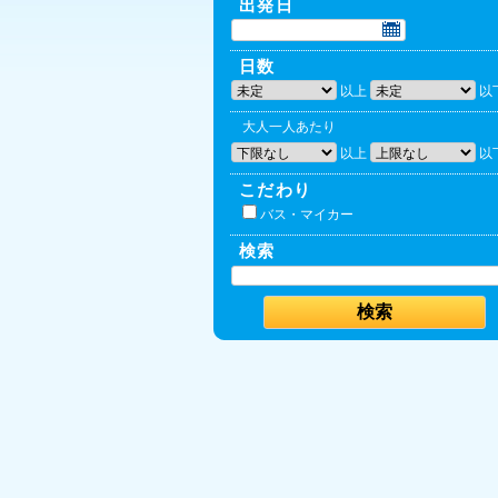
出発日
日数
以上
以
大人一人あたり
以上
以
こだわり
バス・マイカー
検索