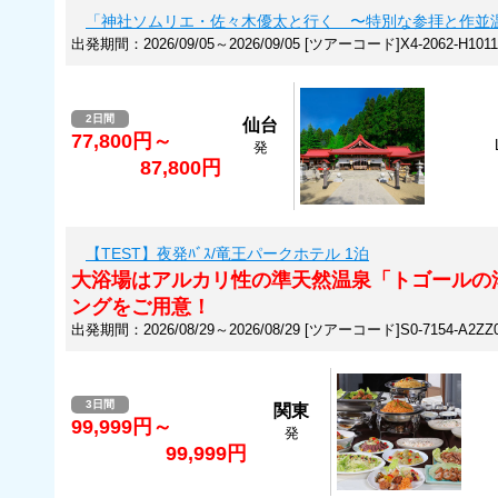
「神社ソムリエ・佐々木優太と行く 〜特別な参拝と作並
出発期間：2026/09/05～2026/09/05 [ツアーコード]X4-2062-H1011
2日間
仙台
77,800円～
発
87,800円
【TEST】夜発ﾊﾞｽ/竜王パークホテル 1泊
大浴場はアルカリ性の準天然温泉「トゴールの
ングをご用意！
出発期間：2026/08/29～2026/08/29 [ツアーコード]S0-7154-A2ZZ
3日間
関東
99,999円～
発
99,999円