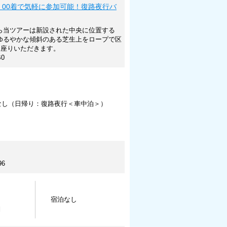
：00着で気軽に参加可能！復路夜行バ
ら当ツアーは新設された中央に位置する
ゆるやかな傾斜のある芝生上をロープで区
お座りいただきます。
B0
なし（日帰り：復路夜行＜車中泊＞）
96
宿泊なし
内