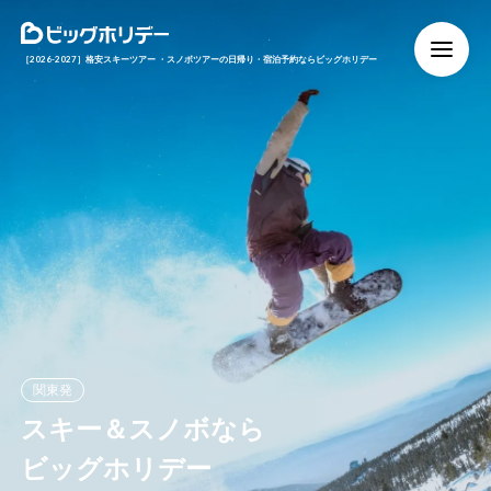
M
［2026-2027］格安スキーツアー ・スノボツアーの日帰り・宿泊予約ならビッグホリデー
関東発
スキー＆
スノボなら
ビッグホリデー