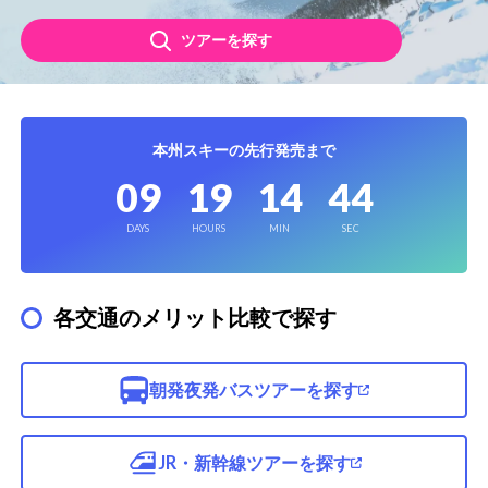
ツアーを探す
本州スキーの先行発売まで
09
19
14
43
各交通のメリット比較で探す
朝発夜発バスツアーを探す
JR・新幹線ツアーを探す