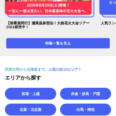
会ツアー
人気ランキングで厳選！失敗しないゲレンデ探し
特集一覧を見る
関東近郊から北海道まで、人気の全10エリア！
エリアから探す
苗場・上越
赤倉・妙高・戸隠
志賀・北志賀
白馬・栂池