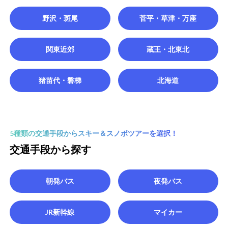
野沢・斑尾
菅平・草津・万座
関東近郊
蔵王・北東北
猪苗代・磐梯
北海道
5種類の交通手段からスキー＆スノボツアーを選択！
交通手段から探す
朝発バス
夜発バス
JR新幹線
マイカー