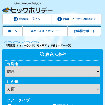
ホーム
スキー&スノボツアー
お客様サポート
スキーツアー＆スノボツアーTOP
「関東発 ネコママウンテン南エリア 」で探すツアー一覧
絞込み条件
出発地
行き先
ツアータイプ