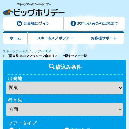
ホーム
スキー&スノボツアー
お客様サポート
スキーツアー＆スノボツアーTOP
「関東発 ネコママウンテン南エリア 」で探すツアー一覧
絞込み条件
出発地
行き先
ツアータイプ