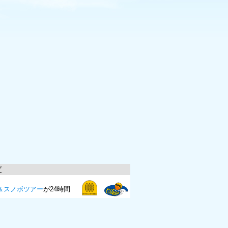
プ
＆スノボツアー
が24時間