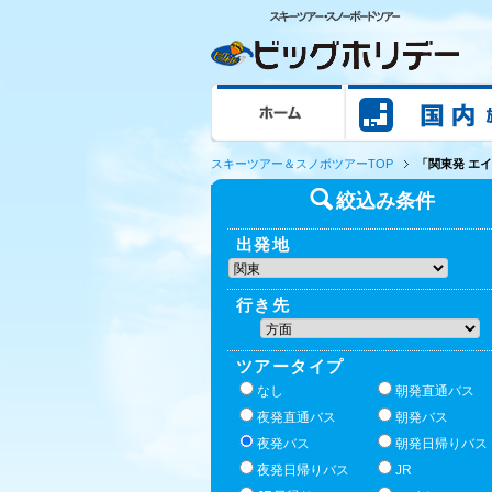
ホーム
スキーツアー＆スノボツアーTOP
「関東発 エイ
絞込み条件
出発地
行き先
ツアータイプ
なし
朝発直通バス
夜発直通バス
朝発バス
夜発バス
朝発日帰りバス
夜発日帰りバス
JR