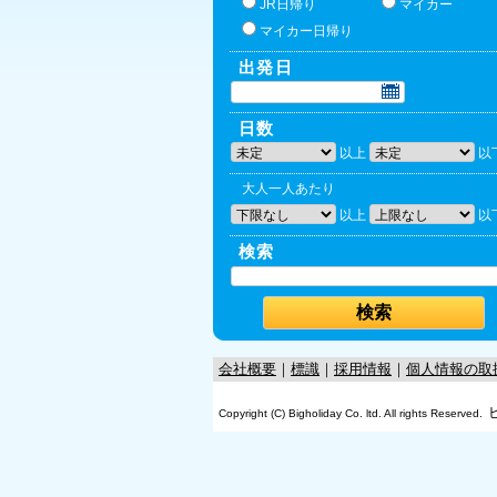
JR日帰り
マイカー
マイカー日帰り
出発日
日数
以上
以
大人一人あたり
以上
以
検索
会社概要
｜
標識
｜
採用情報
｜
個人情報の取
Copyright (C) Bigholiday Co. ltd. All rights Reserved.
OK