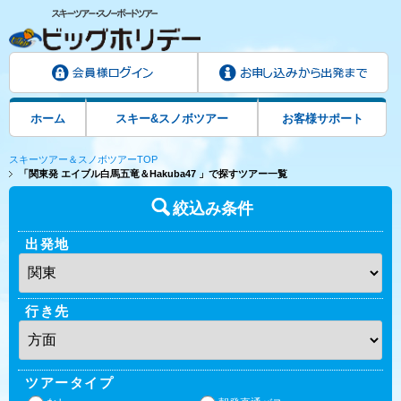
ホーム
スキー&スノボツアー
お客様サポート
スキーツアー＆スノボツアーTOP
「関東発 エイブル白馬五竜＆Hakuba47 」で探すツアー一覧
絞込み条件
出発地
行き先
ツアータイプ