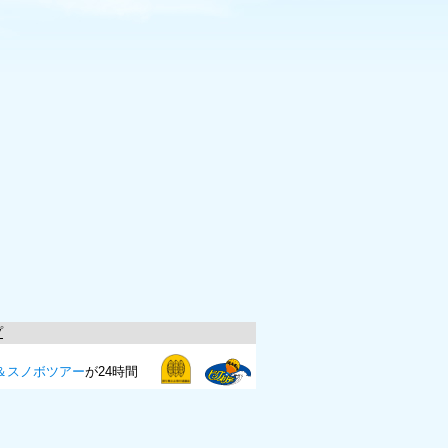
プ
＆スノボツアー
が24時間