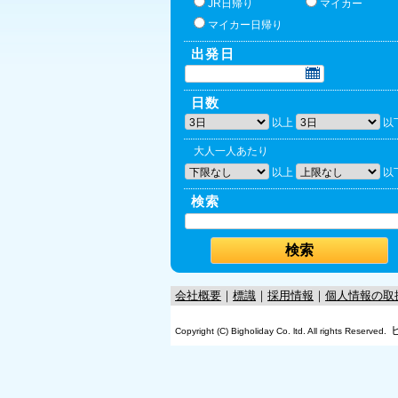
JR日帰り
マイカー
マイカー日帰り
出発日
日数
以上
以
大人一人あたり
以上
以
検索
会社概要
｜
標識
｜
採用情報
｜
個人情報の取
Copyright (C) Bigholiday Co. ltd. All rights Reserved.
OK