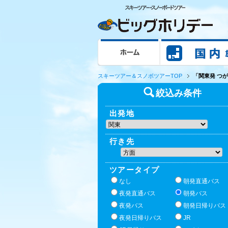
ホーム
スキーツアー＆スノボツアーTOP
「関東発 つ
絞込み条件
出発地
行き先
ツアータイプ
なし
朝発直通バス
夜発直通バス
朝発バス
夜発バス
朝発日帰りバス
夜発日帰りバス
JR