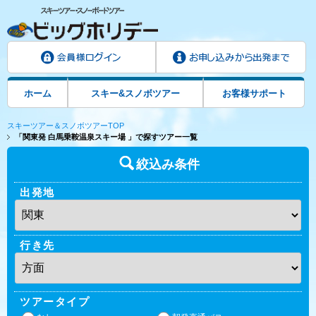
ホーム
スキー&スノボツアー
お客様サポート
スキーツアー＆スノボツアーTOP
「関東発 白馬乗鞍温泉スキー場 」で探すツアー一覧
絞込み条件
出発地
行き先
ツアータイプ