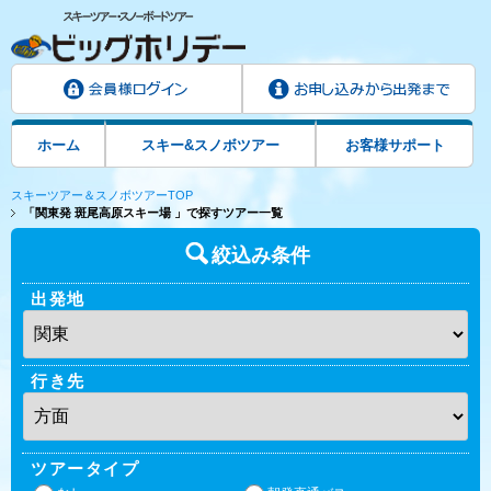
ホーム
スキー&スノボツアー
お客様サポート
スキーツアー＆スノボツアーTOP
「関東発 斑尾高原スキー場 」で探すツアー一覧
絞込み条件
出発地
行き先
ツアータイプ