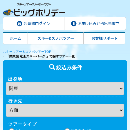
ホーム
スキー&スノボツアー
お客様サポート
スキーツアー＆スノボツアーTOP
「関東発 竜王スキーパーク 」で探すツアー一覧
絞込み条件
出発地
行き先
ツアータイプ