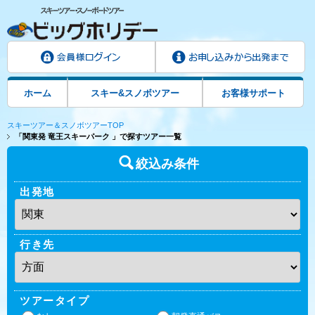
ホーム
スキー&スノボツアー
お客様サポート
スキーツアー＆スノボツアーTOP
「関東発 竜王スキーパーク 」で探すツアー一覧
絞込み条件
出発地
行き先
ツアータイプ