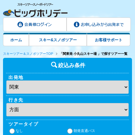
ホーム
スキー&スノボツアー
お客様サポート
スキーツアー＆スノボツアーTOP
「関東発 小丸山スキー場 」で探すツアー一覧
絞込み条件
出発地
行き先
ツアータイプ
なし
朝発直通バス