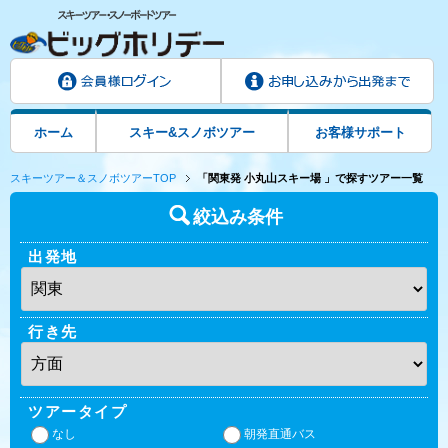
ホーム
スキー&スノボツアー
お客様サポート
スキーツアー＆スノボツアーTOP
「関東発 小丸山スキー場 」で探すツアー一覧
絞込み条件
出発地
行き先
ツアータイプ
なし
朝発直通バス