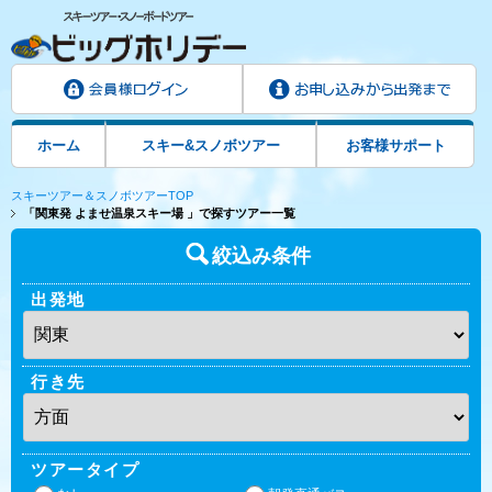
ホーム
スキー&スノボツアー
お客様サポート
スキーツアー＆スノボツアーTOP
「関東発 よませ温泉スキー場 」で探すツアー一覧
絞込み条件
出発地
行き先
ツアータイプ