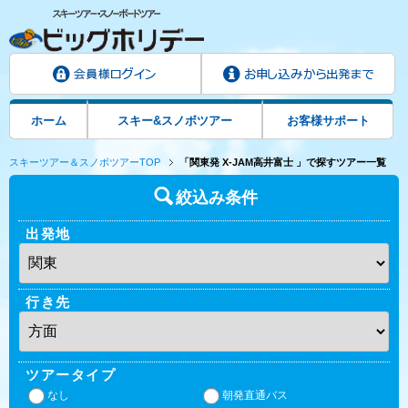
ホーム
スキー&スノボツアー
お客様サポート
スキーツアー＆スノボツアーTOP
「関東発 X-JAM高井富士 」で探すツアー一覧
絞込み条件
出発地
行き先
ツアータイプ
なし
朝発直通バス