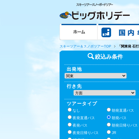
ホーム
スキーツアー＆スノボツアーTOP
「関東発 石
絞込み条件
出発地
行き先
ツアータイプ
なし
朝発直通バス
夜発直通バス
朝発バス
夜発バス
朝発日帰りバス
夜発日帰りバス
JR