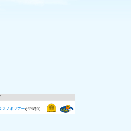
プ
＆スノボツアー
が24時間