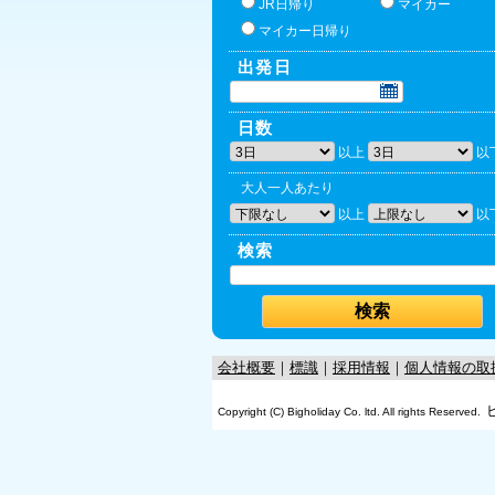
JR日帰り
マイカー
マイカー日帰り
出発日
日数
以上
以
大人一人あたり
以上
以
検索
会社概要
｜
標識
｜
採用情報
｜
個人情報の取
Copyright (C) Bigholiday Co. ltd. All rights Reserved.
OK