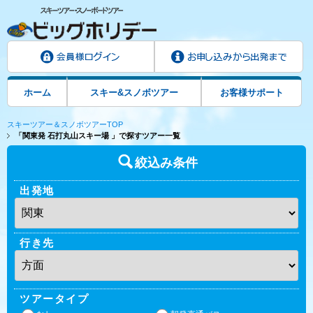
ホーム
スキー&スノボツアー
お客様サポート
スキーツアー＆スノボツアーTOP
「関東発 石打丸山スキー場 」で探すツアー一覧
絞込み条件
出発地
行き先
ツアータイプ