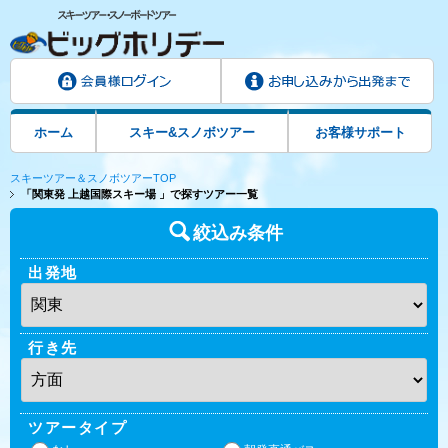
ホーム
スキー&スノボツアー
お客様サポート
スキーツアー＆スノボツアーTOP
「関東発 上越国際スキー場 」で探すツアー一覧
絞込み条件
出発地
行き先
ツアータイプ