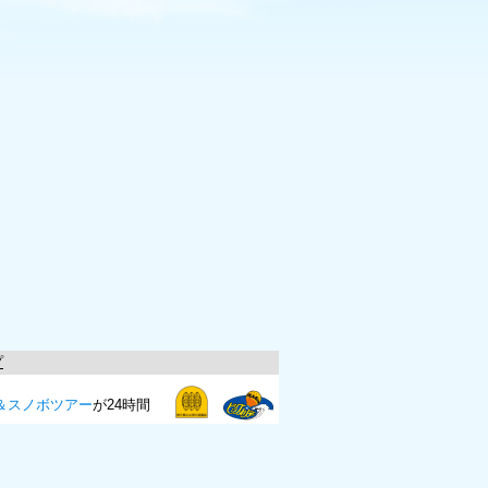
プ
＆スノボツアー
が24時間