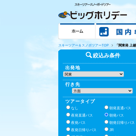
ホーム
スキーツアー＆スノボツアーTOP
「関東発 上
絞込み条件
出発地
行き先
ツアータイプ
なし
朝発直通バス
夜発直通バス
朝発バス
夜発バス
朝発日帰りバス
夜発日帰りバス
JR