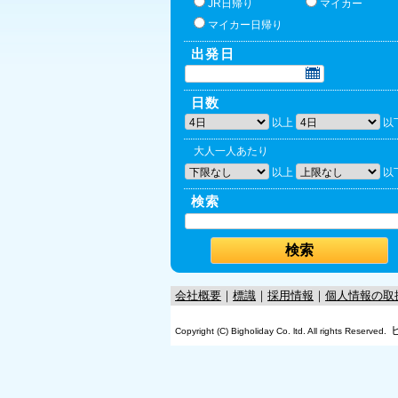
JR日帰り
マイカー
マイカー日帰り
出発日
日数
以上
以
大人一人あたり
以上
以
検索
会社概要
｜
標識
｜
採用情報
｜
個人情報の取
Copyright (C) Bigholiday Co. ltd. All rights Reserved.
OK