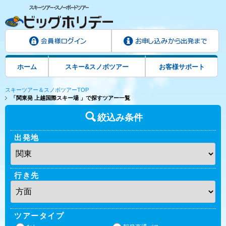
ホーム
スキー&スノボツアー
お客様サポート
スキーツアー＆スノボツアーTOP
「関東発 上越国際スキー場 」で探すツアー一覧
絞込み条件
出発地
行き先
ツアータイプ