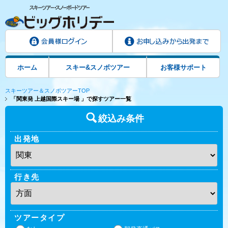
ホーム
スキー&スノボツアー
お客様サポート
スキーツアー＆スノボツアーTOP
「関東発 上越国際スキー場 」で探すツアー一覧
絞込み条件
出発地
行き先
ツアータイプ