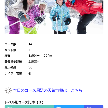
14
コース数
4
リフト数
1,654
〜
1,990
m
標高
2,500
m
最長滑走距離
30
最大傾斜
有
ナイター営業
本日のコース周辺の天気情報は こちら
レベル別コース比率（％）
初級
中級
上級