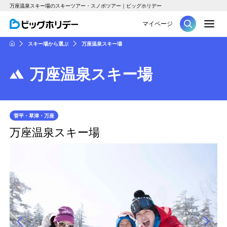
万座温泉スキー場のスキーツアー・スノボツアー｜ビッグホリデー
M
マイページ
ツアー
スキー場から選ぶ
万座温泉スキー場
HOME
万座温泉スキー場
菅平・草津・万座
万座温泉スキー場