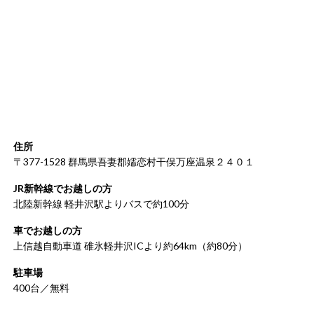
住所
〒377-1528 群馬県吾妻郡嬬恋村干俣万座温泉２４０１
JR新幹線でお越しの方
北陸新幹線 軽井沢駅よりバスで約100分
車でお越しの方
上信越自動車道 碓氷軽井沢ICより約64km（約80分）
駐車場
400台／無料