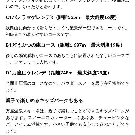
いので、ゆったりと滑れます。
C1パノラマゲレンデR（距離535m 最大斜度16度）
浅間山に向かって滑りだすような絶景が一望できるコースです。
初級者での滑りやすいコースです。
B1どうぶつの森コース（距離1,687m 最大斜度19度）
多くの動物看板がコースのあちこちに設置された楽しいコースで
す。ファミリーに人気です。
D1万座山ゲレンデ（距離748m 最大斜度29度）
全面非圧雪のコースなので、パウダースノーを思う存分堪能でき
ます。
親子で楽しめるキッズパークもある
万座温泉スキー場は、親子で楽しむことができるキッズパークが
あります。スノーエスカレーター、ふあふあ、チュービングな
ど、アイテム満載です。小さい子供でも安心して遊ぶことができ
ます。