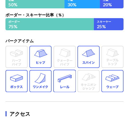
50
%
30
%
20
%
ボーダー・スキーヤー比率（％）
ボーダー
スキーヤー
75
%
25
%
パークアイテム
ヒップ
スパイン
ボックス
ワンメイク
レール
ウ
アクセス