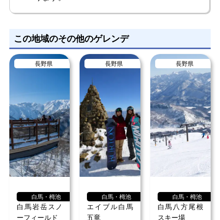
のさぶりさん
女性/50代
この地域のその他のゲレンデ
総合評価
5.0
長野県
長野県
長野県
つがいけマウンテンリゾートはスキー場としても最高です
が、週末や休日はさまざまなイベントも開催されているの
で、子供たちが楽しめるスノーボードのイベントやショー
などが行われている時期にスキーを兼ねてよく訪れていま
す。家族で楽しめて、充実した時間を過ごせました。フリ
もっと見る
ースタイルパークは、スキーヤーやスノーボーダーにとっ
て、トリックやジャンプを楽しめ、毎回行くたびに有意義
な時間を過ごすことが出来ました。
白馬・栂池
白馬・栂池
白馬・栂池
白馬岩岳スノ
エイブル白馬
白馬八方尾根
ーフィールド
五竜
スキー場