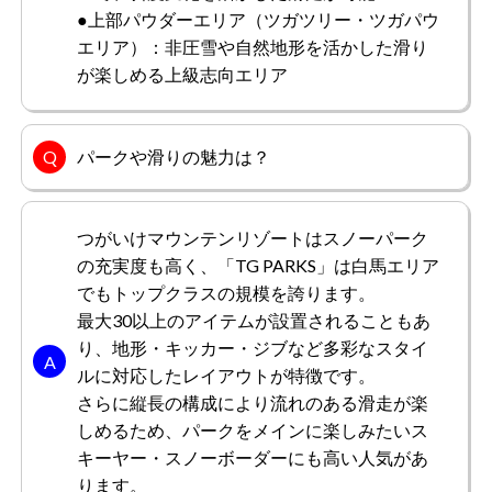
滑りやすく雪質やコースのバリエーションが多いので長時
●上部パウダーエリア（ツガツリー・ツガパウ
間楽しめるスキー場でした。ロングのコースもあり、リフ
エリア）：非圧雪や自然地形を活かした滑り
ト周辺が混み合っていて、たまに待たされましたが、家族
が楽しめる上級志向エリア
で利用する機会が多いスキー場です。自然環境も美しく、
滑りやすいコースなので子供と安全に遊べます。フリース
もっと見る
タイルパークは、スキー場やスノーボード場で、トリック
やジャンプを楽しむために作られたエリアで気に入ってい
パークや滑りの魅力は？
ます。
Wさん
男性/40代
つがいけマウンテンリゾートはスノーパーク
の充実度も高く、「TG PARKS」は白馬エリア
総合評価
5.0
でもトップクラスの規模を誇ります。
最大30以上のアイテムが設置されることもあ
シーズン中のスノーボードの練習に利用しています。レー
り、地形・キッカー・ジブなど多彩なスタイ
ルには、ストレートレールやカーブレール、ボックスレー
ルに対応したレイアウトが特徴です。
ルなどさまざまな形状があり、レールを滑ることで、ボー
さらに縦長の構成により流れのある滑走が楽
ドやスキーのコントロールやバランス感覚を鍛えることが
しめるため、パークをメインに楽しみたいス
できます。あまり混み合っていない点も含め、利便性も高
もっと見る
く毎週利用しています。施設も使いやすく、清潔な環境で
キーヤー・スノーボーダーにも高い人気があ
した。また行きたいと思えるスキー場です。
ります。