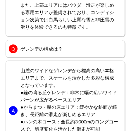
また、上部エリアにはパウダー滑走が楽しめ
る専用エリアが整備されており、コンディシ
やりますさん
男性/60代
ョン次第では白馬らしい上質な雪と非圧雪の
滑りを体験できるのも特徴です。
総合評価
5.0
周辺にはその他のスキー場もあり、登頂すると、その他の
ゲレンデの構成は？
スキー場を見ることができます。豊富な雪と美しい自然環
境に囲まれているため、リラックスしながらスキーを楽し
めました。登頂するとパノラマに広がる景色にも、何度も
山麓のワイドなゲレンデから標高の高い本格
感動させられています。大きな斜面が作られたジャンプ台
もっと見る
があり、スピードをつけて飛び込み、空中でトリックを行
エリアまで、スケールを活かした多彩な構成
ったり、何かとアクティブに楽しめるスキー場です。
となっています。
●鐘の鳴る丘ゲレンデ：非常に幅の広いワイド
バーンが広がるベースエリア
未だカバさん
男性/20代
●からまつ・親の原エリア：緩やかな斜面が続
き、長距離の滑走が楽しめるエリア
総合評価
4.0
●ハンの木コース：全長約3,000mのロングコー
スで、斜度変化を活かした滑走が可能