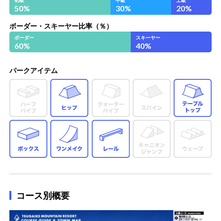
50
%
30
%
20
%
ボーダー・スキーヤー比率（％）
ボーダー
スキーヤー
60
%
40
%
パークアイテム
ヒップ
テ
ボックス
ワンメイク
レール
コース別概要