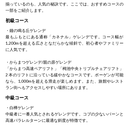
非常に広大なスキー場で、多くのコースを楽しめました。
揃っているのも、人気の秘訣です。ここでは、おすすめコースの
週末は混み合っていてリフトは15分待ちが普通です。施設
一部をご紹介します。
も充実しており、レストランやショップも豊富なのでショ
ッピングやグルメも楽しめるのでお気に入りのスキー場で
初級コース
す。滑り終わった後に、仲間と一緒にバーでお酒を楽しむ
・鐘の鳴る丘ゲレンデ
もっと見る
ことができ、バーでは、ビールやカクテル、ウィスキーな
最もふもとにある通称「カネナル」ゲレンデです。コース幅が
ど様々な種類のドリンクが飲めて、夜間も営業しているの
1,200mを超える広さとなだらかな傾斜で、初心者やファミリー
で宴会などにも利用できました。
に人気です。
すのーじゃーにーさん
女性/50代
・からまつゲレンデ/親の原ゲレンデ
「からまつ高速ペアリフト」「栂池中央トリプルチェアリフト」
総合評価
5.0
2 本のリフトに沿っている緩やかなコースです。ボーゲンが可能
なら、1,000mを超える滑走が楽しめます。また、旅館やレスト
私が行くと常にリフト待ちが20分位で混雑していて、次回
ラン街へもアクセスしやすい場所にあります。
はあまり人がいない時期に行きたいと思っています。周辺
中級コース
環境は充実しています。ゆるいゆるりとロングコースを堪
能しながら滑るのが好きです。まさにここのスキー場は私
・白樺ゲレンデ
のスキースタイルに適した場所だと、実感しています。ス
中級者に一番人気とされるゲレンデです。コブの少ないバーンと
もっと見る
キー場には、レストランやカフェバーが併設されていて、
高速パラレルターンに最適な斜度が特徴です。
滑り疲れた体を休めながら、食事や軽食、ドリンクを楽し