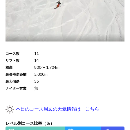
11
コース数
14
リフト数
800
〜
1,704
m
標高
5,000
m
最長滑走距離
35
最大傾斜
無
ナイター営業
本日のコース周辺の天気情報は こちら
レベル別コース比率（％）
初級
中級
上級