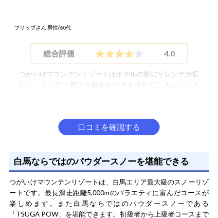
フリップさん
男性/60代
総合評価
4.0
つがいけマウンテンリゾートはホテルの前にゲレンデが広
がり、ロングで爽快な滑走ができる点が気に入っていま
す。とにかく長く、広くで、夜はゲレンデがライトアップ
されロマンチックな環境を演出してくれます。恋人・友人
と利用する機会が多いです。スキー場では、滑り終わった
もっと見る
口コミを確認する
後に飲み屋でくつろぐことができる場所があります。
白馬ならではのパウダースノーを堪能できる
909さん
男性/50代
つがいけマウンテンリゾートは、白馬エリア最大級のスノーリゾ
ートです。最長滑走距離5,000mのバラエティに富んだコースが
総合評価
4.0
楽しめます。また白馬ならではのパウダースノーである
「TSUGA POW」を堪能できます。初級者から上級者コースまで