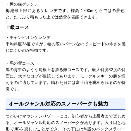
むことができます。ビールやホットワインなどのアルコー
・栂の森ゲレンデ
ル類もあります。
栂池最上部にあるゲレンデです。標高 1700m ならではの景色
と、たっぷり積もった上では然雪を堪能できます。
冬の君さん
男性/20代
上級コース
総合評価
5.0
・チャンピオンゲレンデ
平均斜度26度ですが、幅の広いバーンなのでスピードの怖さを感
シーズン中は優先的に何度も訪れている大好きなスキー場
じにくいのが特徴です。
です。コースが豊富でロングコースもあるので友人とのお
出かけによく利用しています。実は奥が深いこのスキー場
・馬の背コース
は滑ってみないとその魅力が分からないと思います。オン
馬の背中のような尾根上を滑る難コースです。最大斜度32度の斜
シーズンはリフト待ちの時間が長いので、平日を狙って利
もっと見る
面に、大きなコブが連続してあります。モーグルスキーの腕を鍛
用するといいと思います。
えるのに適しています。晴れた日には富士山を眺められるのが特
徴です。
オールジャンル対応のスノーパークも魅力
EOさん
女性/40代
つがいけマウンテンリゾートには、初心者から上級者まで楽しめ
総合評価
5.0
る、オールジャンル対応のスノーパークがあります。入り口と地
形でJIBを楽しむことができ、その下には常設のバンクスラロー