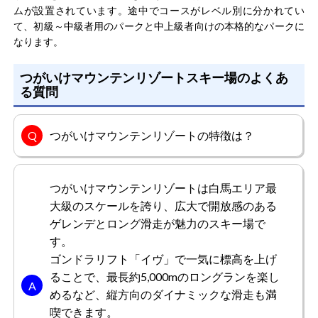
とにかく景色が綺麗、山頂まで登った時にはその景色の美
ムが設置されています。途中でコースがレベル別に分かれてい
しさは圧巻です。リフトやゴンドラの設備も充実してお
て、初級～中級者用のパークと中上級者向けの本格的なパークに
り、待ち時間が少なくスムーズに移動できました。スキー
なります。
教室を利用しましたが、かなり丁寧に教えてもらうことが
でき、スキーも短時間で上手くなりました。スキー場に
つがいけマウンテンリゾートスキー場のよくあ
もっと見る
は、屋外のテラス席がある場所もあります。ここでは、晴
る質問
れた日には外の景色を楽しみながら、お酒や軽食を楽しむ
ことができます。特に春スキーシーズンには、テラス席が
賑わっていました。
つがいけマウンテンリゾートの特徴は？
データやさん
男性/20代
総合評価
5.0
つがいけマウンテンリゾートは白馬エリア最
大級のスケールを誇り、広大で開放感のある
長野県のその他のスキー場と隣接しているスキーリゾート
ゲレンデとロング滑走が魅力のスキー場で
なので、その他のスキー場を利用した次の日に利用するこ
す。
とが多いです。積雪量が多いため、滑りやすく、個人的に
ゴンドラリフト「イヴ」で一気に標高を上げ
お気に入りのスキー場となります。周辺のスキー場からは
ることで、最長約5,000mのロングランを楽し
しごをする際に、予備的に利用することがあります。トリ
もっと見る
ックやジャンプを楽しむために作られたエリアがあり、か
めるなど、縦方向のダイナミックな滑走も満
なり白熱します。
喫できます。