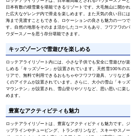
ロッテアライリゾートは、日本最高級とされるパウダースノーと
日本有数の積雪量を堪能できるリゾートです。大毛無山に開かれ
た広大なゲレンデ内で滑走を楽しめます。また天気の良い日には
海まで見渡すこともできる、ロケーションの良さも魅力の一つで
す。自然の地形をそのまま活かしたコースもあり、フワフワのパ
ウダースノーを思う存分堪能できます。
キッズゾーンで雪遊びを楽しめる
ロッテアライリゾート内には、小さな子供でも安全に雪遊びが楽
しめる「キッズゾーン」が設置されています。天然雪100％のエ
リアで、無料で利用できるおもちゃやフワフワ遊具、ソリなど多
くのアイテムが設置されています。さらに、大小の雪山「キッズ
マウンテン」が設置され、雪山登りやソリなど、思い思いに楽し
めます。
豊富なアクティビティも魅力
ロッテアライリゾートは、豊富なアクティビティも魅力です。ジ
ップラインやチュービング、トランポリンなど、スキーやスノー