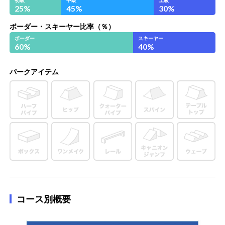
25
%
45
%
30
%
ボーダー・スキーヤー比率（％）
ボーダー
スキーヤー
60
%
40
%
パークアイテム
コース別概要