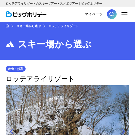
ロッテアライリゾートのスキーツアー・スノボツアー｜ビッグホリデー
M
マイページ
ツアー
スキー場から選ぶ
ロッテアライリゾート
HOME
スキー場から選ぶ
赤倉・妙高
ロッテアライリゾート