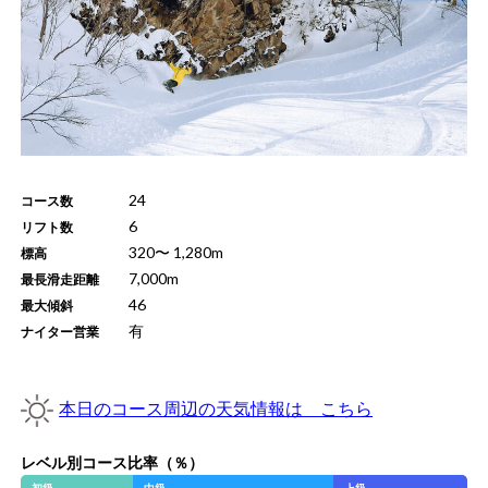
24
コース数
6
リフト数
320
〜
1,280
m
標高
7,000
m
最長滑走距離
46
最大傾斜
有
ナイター営業
本日のコース周辺の天気情報は こちら
レベル別コース比率（％）
初級
中級
上級