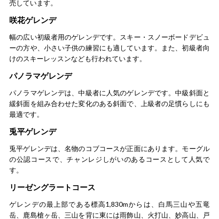
総合評価
4.0
売しています。
咲花ゲレンデ
長野県内のスキー場のファンです。ここのゲレンデのバッ
クカントリーでは、整備されていない斜面や未踏のパウダ
幅の広い初級者用のゲレンデです。スキー・スノーボードデビュ
ースノーを楽しむことができ、今まで訪れた中でもトップ
ーの方や、小さい子供の練習にも適しています。また、初級者向
クラスのゲレンデに入ります。優雅に滑れるスペースを確
けのスキーレッスンなども行われています。
保していて、美しい自然景観を見ながら上質な雪で、クル
もっと見る
パノラマゲレンデ
ージングコースは、ゆったりとした滑りを楽しむためのコ
ースです。斜度が緩やかで、初心者やファミリーに適して
パノラマゲレンデは、中級者に人気のゲレンデです。中級斜面と
いて、安全に気持ちよく滑走できました。子供の春休み期
緩斜面を組み合わせた変化のある斜面で、上級者の足慣らしにも
間は毎年訪れているスキー場で、子どもたちも大満足して
最適です。
います。
小鉄会さん
男性/70代
兎平ゲレンデ
総合評価
5.0
兎平ゲレンデは、名物のコブコースが正面にあります。モーグル
の公認コースで、チャンレジしがいのあるコースとして人気で
出来るだけ広大なゲレンデを探していたらここを紹介され
す。
ました。案の定、気持ちよく滑走できました。あまり混ん
リーゼングラートコース
でいないので上級者向けかなと思います。ゲレンデは常に
整備されていて管理が行き届いているのでパウダースノー
ゲレンデの最上部である標高1,830mからは、白馬三山や五竜
のゲレンデを爽快に滑り楽しんでいます。白馬山脈を見渡
岳、鹿島槍ヶ岳、三山を背に東には雨飾山、火打山、妙高山、戸