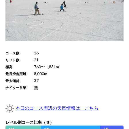
16
コース数
21
リフト数
760
〜
1,831
m
標高
8,000
m
最長滑走距離
37
最大傾斜
無
ナイター営業
本日のコース周辺の天気情報は こちら
レベル別コース比率（％）
初級
中級
上級