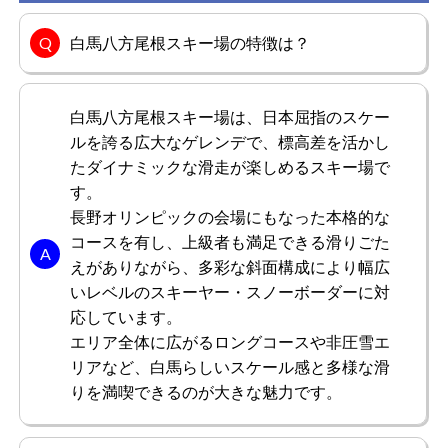
総合評価
4.0
白馬八方尾根スキー場の特徴は？
とことん美しいゲレンデと広大な景色を楽しむことができ
ました。都心からも3時間程度で到着するので通いやすい
環境が気に入っています。ファミリー向けのアトラクショ
ンも豊富にあり、またジャンプ台やアクティブに滑れるコ
白馬八方尾根スキー場は、日本屈指のスケー
ースが多く、飽きのこないスキー場です。今では最もお気
ルを誇る広大なゲレンデで、標高差を活かし
もっと見る
に入りのスキー場に入ります。
たダイナミックな滑走が楽しめるスキー場で
す。
長野オリンピックの会場にもなった本格的な
コースを有し、上級者も満足できる滑りごた
ケイトさん
男性/20代
えがありながら、多彩な斜面構成により幅広
いレベルのスキーヤー・スノーボーダーに対
総合評価
5.0
応しています。
エリア全体に広がるロングコースや非圧雪エ
都内から新幹線で2時間で到着、雪景色が美しいゲレンデ
リアなど、白馬らしいスケール感と多様な滑
でした。一度利用してからはいつも都心から日帰りで利用
しているスキー場です。アクセスが良く、山頂は見晴らし
りを満喫できるのが大きな魅力です。
が良い所が気に入っています。驚くほど早く到着し、美し
い景色を見渡せる素晴らしいロケーションですね。本当に