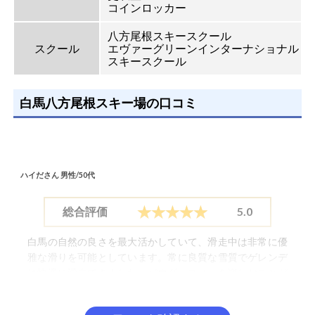
コインロッカー
八方尾根スキースクール
スクール
エヴァーグリーンインターナショナル
スキースクール
白馬八方尾根スキー場の口コミ
ハイださん
男性/50代
総合評価
5.0
白馬の自然の良さを最大活かしていて、滑走中は非常に優
雅な滑りを可能としています。常に良質な雪質でゲレンデ
は快適に滑走できました。パウダースノーを楽しむことが
でき、滑りやすく自由に滑走できました。また行きたいと
思えるスキー場の1つです。ファミリー向けののんびりし