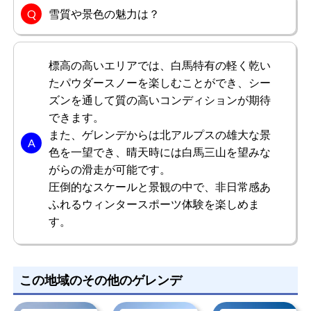
総合評価
5.0
雪質や景色の魅力は？
本当にどこまでも広く続く冬景色が、忘れられません。美
しく、わかりやすいコースだと思いました。今まで行った
中でも最も有意義なスキー場だと思います。山頂からの景
標高の高いエリアでは、白馬特有の軽く乾い
色は一度見たら忘れられない素敵な景観でした。恋人も大
たパウダースノーを楽しむことができ、シー
満足してくれ、何度も足を運んでいます。
ズンを通して質の高いコンディションが期待
もっと見る
できます。
また、ゲレンデからは北アルプスの雄大な景
色を一望でき、晴天時には白馬三山を望みな
がらの滑走が可能です。
みーなさん
女性/40代
圧倒的なスケールと景観の中で、非日常感あ
ふれるウィンタースポーツ体験を楽しめま
総合評価
5.0
す。
とにかくコースにこだわりぬいてここのスキー場を選択し
ました。上級者なのでダイナミックに滑走が出来るスキー
場として、利用しています。ダイナミックに滑走するなら
この地域のその他のゲレンデ
ばここのスキー場と決めているくらいです。広いコース幅
では、滑走中にゆったりとカービングターンを楽しむこと