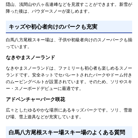
もっと見る
しながら爽快なランディングができ大満足です。急斜面や
隠山、浅間山や八ヶ岳連峰などを見渡すことができます。新雪が
深いパウダースノーが楽しめるコースもあり、上級者向け
降った後は、パウダースノーが楽しめます。
で、テクニカルな滑りを楽しむことができます。高速で滑
り降りることや、パウダースノーの中で楽しめます。
キッズや初心者向けのパークも充実
CTさん
男性/20代
白馬八方尾根スキー場は、子供や初級者向けのスノーパークも揃
っています。
総合評価
5.0
なきやまスノーランド
長野県内で人気のゲレンデを検索していたらここを発見
し、毎週末お出かけしました。初めて来場した際には、こ
なきやまスノーランドは、ファミリーも初心者も楽しめるスノー
んなに美しいゲレンデがあるのかと感動を覚えました。絶
ランドです。安全ネットでセパレートされたパークやドーム付き
景の雪山は周辺の山を見渡すことができ、山脈を見渡しな
のムービングベルトが設置されています。そのため、ソリやスキ
がら滑りました。パウダースノーのゲレンデは本格的にス
ー・スノーボードデビューに最適です。
もっと見る
キーを楽しめ、斜度が急で風を切りながらスピードを出せ
アドベンチャーパーク咲花
るようなコースが用意されています。このコースは、スピ
ード感を味わいながら滑ることができ、毎年訪れていま
広々としたゆるやかな場所にあるキッズパークです。ソリ、雪遊
す。
び場、雪上遊具などが充実しています。
てこんどさん
男性/40代
白馬八方尾根スキー場スキー場のよくある質問