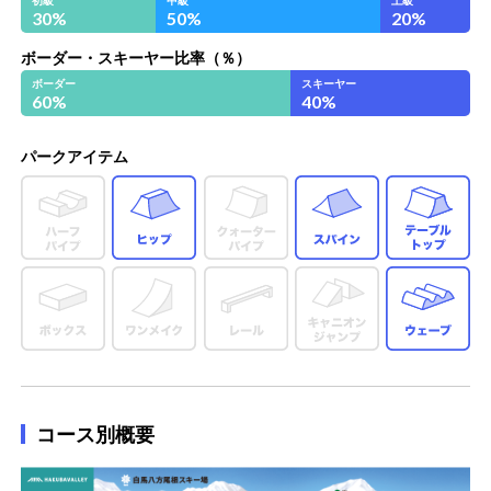
30
%
50
%
20
%
ボーダー・スキーヤー比率（％）
ボーダー
スキーヤー
60
%
40
%
パークアイテム
ヒップ
スパイン
テ
ウ
コース別概要