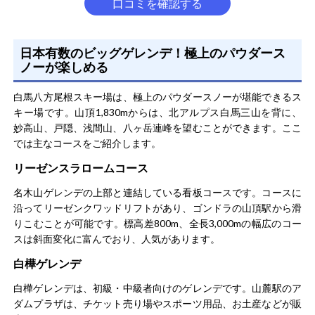
もっと見る
口コミを確認する
たスキー場でもあります。滑走距離の長いコースや広大な
ゲレンデ、バックカントリーエリアなど、様々な滑走エリ
アがありダイナックに楽しめます。
日本有数のビッグゲレンデ！極上のパウダース
ノーが楽しめる
稗田さん
男性/60代
白馬八方尾根スキー場は、極上のパウダースノーが堪能できるス
総合評価
5.0
キー場です。山頂1,830mからは、北アルプス白馬三山を背に、
妙高山、戸隠、浅間山、八ヶ岳連峰を望むことができます。ここ
ナイターのゲレンデの風景が印象的でした。本当にきれい
では主なコースをご紹介します。
なゲレンデで夢の世界にいるような感じです。美しくライ
リーゼンスラロームコース
トアップされたゲレンデは滑るも良し、眺めるも良しで毎
回超満足させてくれるスキー場です。恋人と、都会の喧騒
名木山ゲレンデの上部と連結している看板コースです。コースに
を離れたいときに利用しています。スポーツによって体の
沿ってリーゼンクワッドリフトがあり、ゴンドラの山頂駅から滑
もっと見る
運動にも繋がり、とにかく楽しませてもらっています。フ
りこむことが可能です。標高差800m、全長3,000mの幅広のコー
リースタイルスキーヤーやスノーボーダーに人気で、トリ
スは斜面変化に富んでおり、人気があります。
ックやスタイルを披露するためのスペースもあり、施設も
充実していて飲食店も周辺に多くありました。
白樺ゲレンデ
じょうじょうじさん
男性/50代
白樺ゲレンデは、初級・中級者向けのゲレンデです。山麓駅のア
ダムプラザは、チケット売り場やスポーツ用品、お土産などが販