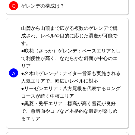
もっと見る
美しく感動的なスキー場です。
ゲレンデの構成は？
山麓から山頂まで広がる複数のゲレンデで構
野山さん
男性/60代
成され、レベルや目的に応じた滑走が可能で
す。
総合評価
4.0
●咲花（さっか）ゲレンデ：ベースエリアとし
て利便性が高く、なだらかな斜面が中心のエ
長野県の山々が大好きです。そのためスキー場も群馬か長
リア
野を利用しています。ここのスキー場は頂上の光景が圧巻
であり、スキーを楽しみながら夕焼けを眺めながら滑走で
●名木山ゲレンデ：ナイター営業も実施される
きるので最もお気に入りのスキー場の1つです。コースも
人気エリアで、幅広いレベルに対応
わかりやすく、子どもや女性にもおすすめできるコースで
●リーゼンエリア：八方尾根を代表するロング
もっと見る
した。
コースが続く中核エリア
●黒菱・兎平エリア：標高が高く雪質が良好
で、急斜面やコブなど本格的な滑走が楽しめ
るエリア
会津さん
男性/20代