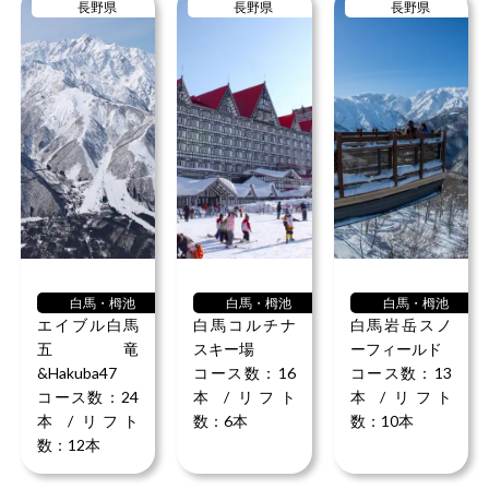
もっと見る
長野県
長野県
長野県
ができ、他のスキーヤーやスノーボーダーとの衝突の心配
も少なく爽快に滑れますよ。
白馬・栂池
白馬・栂池
白馬・栂池
エイブル白馬
白馬コルチナ
白馬岩岳スノ
五竜
スキー場
ーフィールド
&Hakuba47
コース数：16
コース数：13
コース数：24
本 / リフト
本 / リフト
本 / リフト
数：6本
数：10本
数：12本