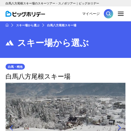
白馬八方尾根スキー場のスキーツアー・スノボツアー｜ビッグホリデー
M
マイページ
ツアー
スキー場から選ぶ
白馬八方尾根スキー場
HOME
スキー場から選ぶ
白馬・栂池
白馬八方尾根スキー場