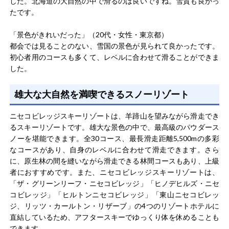
した。北海道の大自然の中で滑るのは良いですね。雪質も良かっ
たです。
「景色がきれいだった」（20代・女性・東京都）
都会では見ることのない、雪国の景色が見られて良かったです。
初心者用のコースも多くて、レベルに合わせて滑ることができま
した。
雄大な大自然を満喫できるスノーリゾート
ニセコビレッジスキーリゾートは、羊蹄山を望みながら滑走でき
るスキーリゾートです。雄大な景色の中で、最高級のパウダース
ノーを堪能できます。全30コース、最長滑走距離5,500mの多彩
なコースがあり、自身のレベルに合わせて滑走できます。さら
に、原生林の間を縫いながら滑走できる林間コースもあり、上級
者におすすめです。また、ニセコビレッジスキーリゾートは、
「ザ・グリーンリーフ・ニセコビレッジ」「ヒノデヒルズ・ニセ
コビレッジ」「ヒルトンニセコビレッジ」「東山ニセコビレッ
ジ、リッツ・カールトン・リザーブ」の4つのリゾートホテルに
直結しているため、アフタースキーでゆっくり体を休めることも
できます。