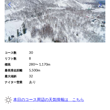
30
コース数
8
リフト数
280
〜
1,170
m
標高
5,500
m
最長滑走距離
32
最大傾斜
あり
ナイター営業
本日のコース周辺の天気情報は こちら