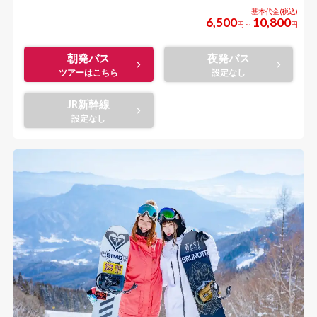
6,500
10,800
円～
円
朝発バス
夜発バス
JR新幹線