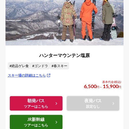
ハンターマウンテン塩原
絶品ゲレ食
ゴンドラ
春スキー
スキー場の詳細はこちら
6,500
15,900
円～
円
朝発バス
夜発バス
JR新幹線