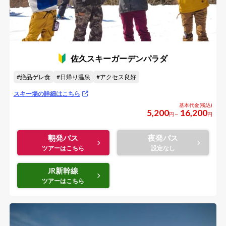
佐久スキーガーデンパラダ
絶品ゲレ食
日帰り温泉
アクセス良好
スキー場の詳細はこちら
5,200
16,200
円～
円
朝発バス
夜発バス
JR新幹線