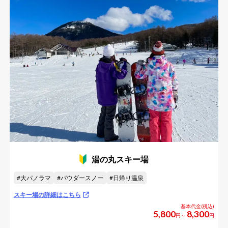
エーデルワイススキーリゾート
ノルン水上スキー場
川場スキー場
群馬みなかみほうだいぎスキー場
ホワイトワールド尾瀬岩鞍
スノーパーク尾瀬戸倉
かたしな高原スキー場
丸沼高原スキー場
軽井沢スノーパーク
カムイみさかスキー場
軽井沢プリンスホテルスキー場
佐久スキーガーデンパラダ
シャトレーゼスキーバレー小海
湯の丸スキー場
大パノラマ
パウダースノー
日帰り温泉
スキー場の詳細はこちら
5,800
8,300
円～
円