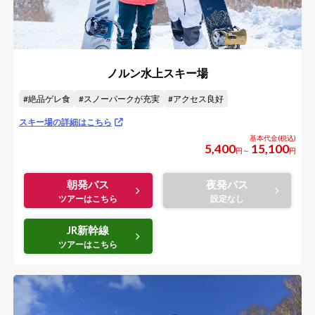
ノルン水上スキー場
絶品ゲレ食
スノーパークが充実
アクセス良好
スキー場の詳細はこちら
5,400
15,100
円～
円
朝発バス
夜発バス
JR新幹線