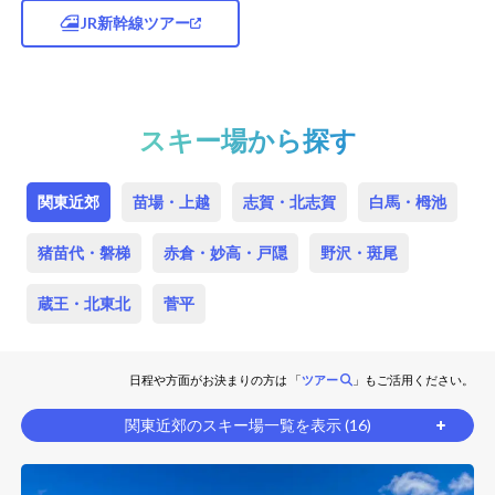
JR新幹線ツアー
スキー場から探す
関東近郊
苗場・上越
志賀・北志賀
白馬・栂池
猪苗代・磐梯
赤倉・妙高・戸隠
野沢・斑尾
蔵王・北東北
菅平
日程や方面がお決まりの方は 「
ツアー
」もご活用ください。
関東近郊のスキー場一覧を表示 (16)
湯の丸スキー場
たんばらスキーパーク
ハンターマウンテン塩原