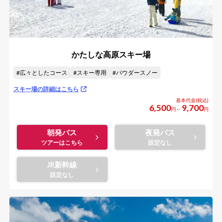
かたしな高原スキー場
広々としたコース
スキー専用
パウダースノー
スキー場の詳細はこちら
6,500
9,700
円～
円
朝発バス
夜発バス
JR新幹線