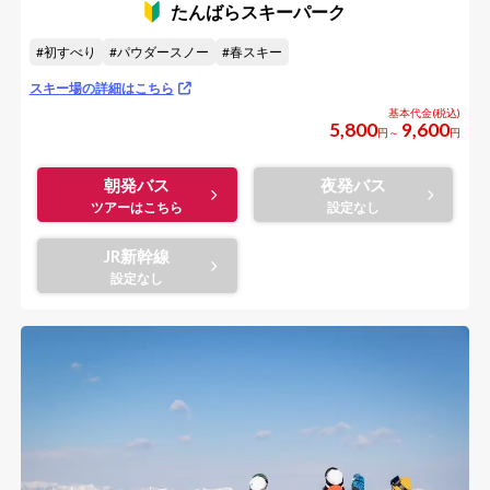
たんばらスキーパーク
初すべり
パウダースノー
春スキー
スキー場の詳細はこちら
5,800
9,600
円～
円
朝発バス
夜発バス
JR新幹線