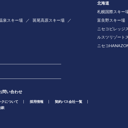
北海道
札幌国際スキー
温泉スキー場
斑尾高原スキー場
富良野スキー場
ニセコビレッジ
ルスツリゾート
ニセコHANAZ
お問い合わせ
ンクについて
採用情報
契約バス会社一覧
約款