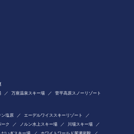
座
場
万座温泉スキー場
菅平高原スノーリゾート
テン塩原
エーデルワイススキーリゾート
パーク
ノルン水上スキー場
川場スキー場
うだいぎスキー場
ホワイトワールド尾瀬岩鞍