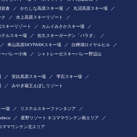
瀬岩倉
かたしな高原スキー場
丸沼高原スキー場
ーク
水上高原スキーリゾート
恋スキーリゾート
カムイみさかスキー場
ホテルスキー場
佐久スキーガーデン「パラダ」
車山高原SKYPARKスキー場
白樺湖ロイヤルヒル
キーバレー小海
シャトレーゼスキーバレー野辺山
場
安比高原スキー場
雫石スキー場
場
みやぎ蔵王えぼしリゾート
キー場
リステルスキーファンタジア
ndeco
星野リゾート ネコママウンテン南エリア
コママウンテン北エリア