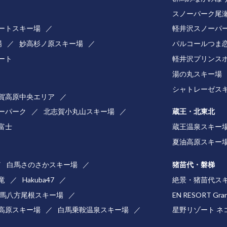
スノーパーク尾
ートスキー場
軽井沢スノーパ
場
妙高杉ノ原スキー場
パルコールつま
ート
軽井沢プリンス
湯の丸スキー場
シャトレーゼス
賀高原中央エリア
ーパーク
北志賀小丸山スキー場
蔵王・北東北
井富士
蔵王温泉スキー
夏油高原スキー
白馬さのさかスキー場
猪苗代・磐梯
竜
Hakuba47
絶景・猪苗代ス
馬八方尾根スキー場
EN RESORT Gra
高原スキー場
白馬乗鞍温泉スキー場
星野リゾート ネ