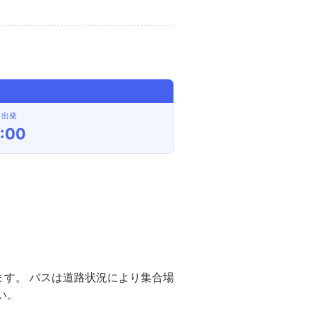
出発
7:00
す。 バスは道路状況により集合場
い。