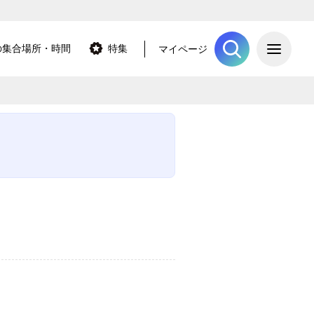
ME
の集合場所・時間
特集
マイページ
ツアーを探
新潟県
長野県
岩手県
山形県
福島県
栃木県
群馬県
山梨県
北海道