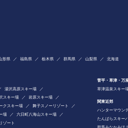
山形県
福島県
栃木県
群馬県
山梨県
北海道
菅平・草津・万
湯沢高原スキー場
草津温泉スキー
湯沢スキー場
岩原スキー場
関東近郊
ークスキー場
舞子スノーリゾート
ハンターマウン
ー場
六日町八海山スキー場
たんばらスキー
リゾート
群馬みなかみほ