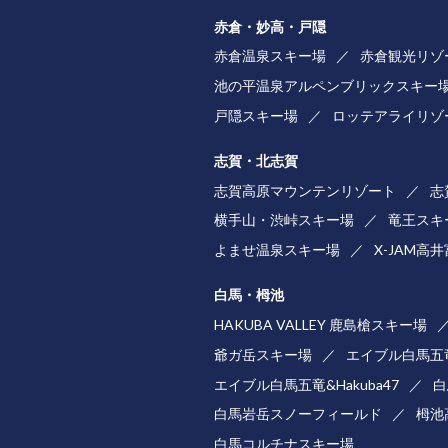
赤倉・妙高・戸隠
赤倉温泉スキー場
赤倉観光リゾ
池の平温泉アルペンブリックスキー
戸隠スキー場
ロッテアライリゾ
志賀・北志賀
志賀高原マウンテンリゾート
志
横手山・渋峠スキー場
竜王スキ
よませ温泉スキー場
X-JAM高
白馬・栂池
HAKUBA VALLEY 鹿島槍スキー場
爺ガ岳スキー場
エイブル白馬五
エイブル白馬五竜&Hakuba47
白
白馬岩岳スノーフィールド
栂池
白馬コルチナスキー場