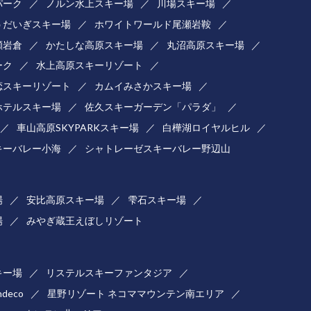
パーク
ノルン水上スキー場
川場スキー場
うだいぎスキー場
ホワイトワールド尾瀬岩鞍
瀬岩倉
かたしな高原スキー場
丸沼高原スキー場
ーク
水上高原スキーリゾート
恋スキーリゾート
カムイみさかスキー場
ホテルスキー場
佐久スキーガーデン「パラダ」
車山高原SKYPARKスキー場
白樺湖ロイヤルヒル
キーバレー小海
シャトレーゼスキーバレー野辺山
場
安比高原スキー場
雫石スキー場
場
みやぎ蔵王えぼしリゾート
キー場
リステルスキーファンタジア
ndeco
星野リゾート ネコママウンテン南エリア