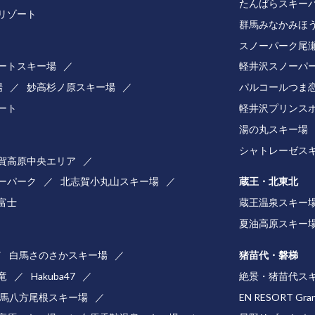
たんばらスキー
リゾート
群馬みなかみほ
スノーパーク尾
ートスキー場
軽井沢スノーパ
場
妙高杉ノ原スキー場
パルコールつま
ート
軽井沢プリンス
湯の丸スキー場
シャトレーゼス
賀高原中央エリア
ーパーク
北志賀小丸山スキー場
蔵王・北東北
井富士
蔵王温泉スキー
夏油高原スキー
白馬さのさかスキー場
猪苗代・磐梯
竜
Hakuba47
絶景・猪苗代ス
馬八方尾根スキー場
EN RESORT Gra