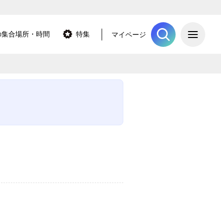
ME
の集合場所・時間
特集
マイページ
ツアーを探
新潟県
長野県
岩手県
山形県
福島県
栃木県
群馬県
山梨県
北海道