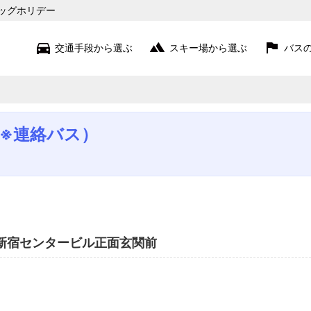
ッグホリデー
交通手段から選ぶ
スキー場から選ぶ
バス
苗場・上越
（※連絡バス）
赤倉・妙高・戸隠
志賀・北志賀
白馬・栂池
野沢・斑尾
菅平・草津・万座
関東近郊
 新宿センタービル正面玄関前
蔵王・北東北
猪苗代・磐梯
北海道