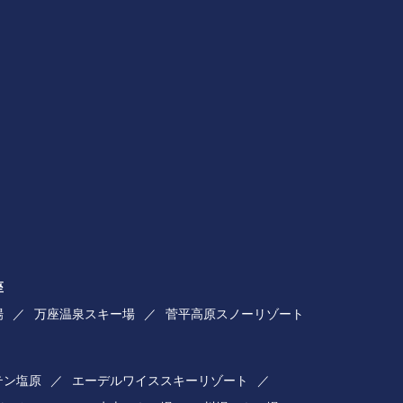
座
場
万座温泉スキー場
菅平高原スノーリゾート
テン塩原
エーデルワイススキーリゾート