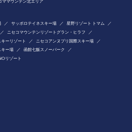
コママウンテン北エリア
場
サッポロテイネスキー場
星野リゾート トマム
ニセコマウンテンリゾートグラン・ヒラフ
スキーリゾート
ニセコアンヌプリ国際スキー場
スキー場
函館七飯スノーパーク
ONOリゾート