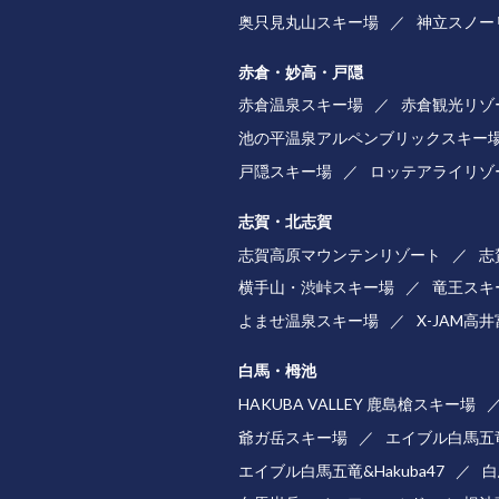
奥只見丸山スキー場
神立スノー
赤倉・妙高・戸隠
赤倉温泉スキー場
赤倉観光リゾ
池の平温泉アルペンブリックスキー
戸隠スキー場
ロッテアライリゾ
志賀・北志賀
志賀高原マウンテンリゾート
志
横手山・渋峠スキー場
竜王スキ
よませ温泉スキー場
X-JAM高
白馬・栂池
HAKUBA VALLEY 鹿島槍スキー場
爺ガ岳スキー場
エイブル白馬五
エイブル白馬五竜&Hakuba47
白