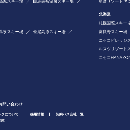
高原スキー場
白馬乗鞍温泉スキー場
星野リゾート ネ
北海道
札幌国際スキー
温泉スキー場
斑尾高原スキー場
富良野スキー場
ニセコビレッジ
ルスツリゾート
ニセコHANAZ
お問い合わせ
ンクについて
採用情報
契約バス会社一覧
約款