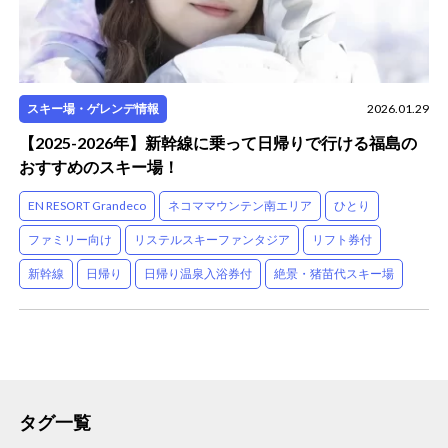
スキー場・ゲレンデ情報
2026.01.29
【2025-2026年】新幹線に乗って日帰りで行ける福島の
おすすめのスキー場！
EN RESORT Grandeco
ネコママウンテン南エリア
ひとり
ファミリー向け
リステルスキーファンタジア
リフト券付
新幹線
日帰り
日帰り温泉入浴券付
絶景・猪苗代スキー場
タグ一覧