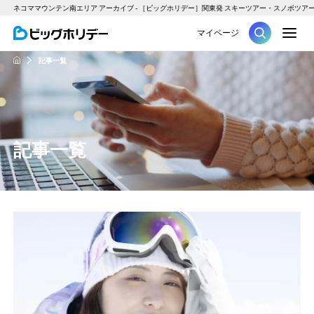
ネコママウンテン南エリア アーカイブ - ［ビッグホリデー］関東発 スキーツアー・スノボツア
M
マイページ
ツアー
記事一覧
HOME
記事一覧