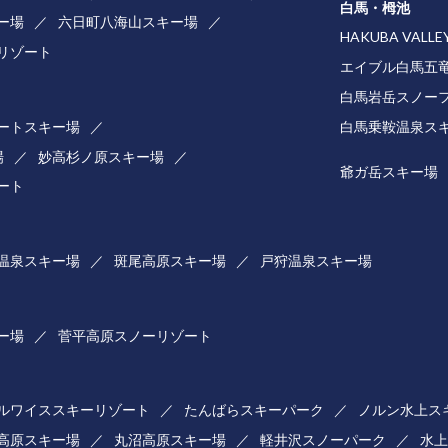
白馬・栂池
ー場
六日町八海山スキー場
HAKUBA VAL
リゾート
エイブル白馬五竜&
白馬岩岳スノー
ートスキー場
白馬乗鞍温泉ス
場
妙高杉ノ原スキー場
爺ガ岳スキー場
ート
温泉スキー場
斑尾高原スキー場
戸狩温泉スキー場
ー場
菅平高原スノーリゾート
ルワイススキーリゾート
たんばらスキーパーク
ノルン水上ス
高原スキー場
丸沼高原スキー場
軽井沢スノーパーク
水上