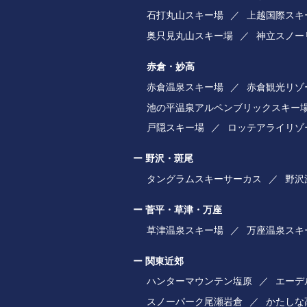
石打丸山スキー場
上越国際スキ
奥只見丸山スキー場
神立スノー
赤倉・妙高
赤倉温泉スキー場
赤倉観光リゾ
池の平温泉アルペンブリックスキー
戸隠スキー場
ロッテアライリゾ
野沢・斑尾
タングラムスキーサーカス
野沢
菅平・草津・万座
草津温泉スキー場
万座温泉スキ
関東近郊
ハンターマウンテン塩原
エーデ
スノーパーク尾瀬岩倉
かたしな