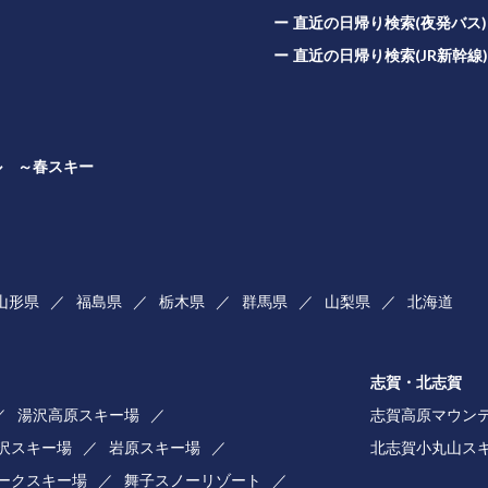
直近の日帰り検索(夜発バス)
直近の日帰り検索(JR新幹線)
ル ～春スキー
山形県
福島県
栃木県
群馬県
山梨県
北海道
志賀・北志賀
湯沢高原スキー場
志賀高原マウン
湯沢スキー場
岩原スキー場
北志賀小丸山ス
ークスキー場
舞子スノーリゾート