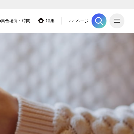
ME
の集合場所・時間
特集
マイページ
ツアーを探
新潟県
長野県
岩手県
山形県
福島県
栃木県
群馬県
山梨県
北海道