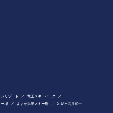
テンリゾート
竜王スキーパーク
キー場
よませ温泉スキー場
X-JAM高井富士