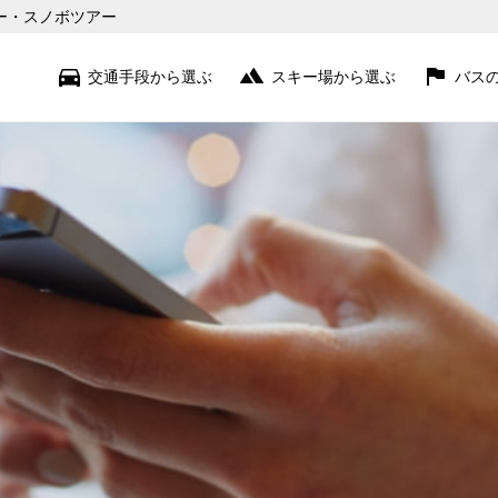
アー・スノボツアー
交通手段から選ぶ
スキー場から選ぶ
バス
苗場・上越
赤倉・妙高
志賀・北志賀
白馬・栂池
野沢・斑尾
菅平・草津・万座
関東近郊
蔵王・北東北
猪苗代・磐梯
北海道