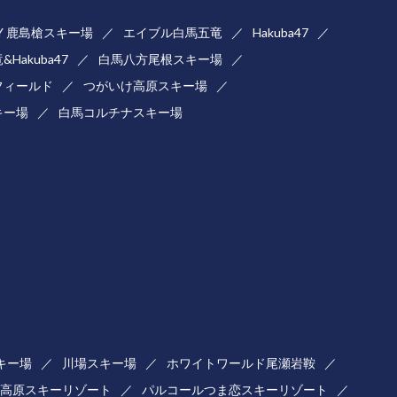
LEY 鹿島槍スキー場
エイブル白馬五竜
Hakuba47
Hakuba47
白馬八方尾根スキー場
フィールド
つがいけ高原スキー場
キー場
白馬コルチナスキー場
キー場
川場スキー場
ホワイトワールド尾瀬岩鞍
高原スキーリゾート
パルコールつま恋スキーリゾート