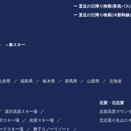
直近の日帰り検索(夜発バス)
直近の日帰り検索(JR新幹線)
ル ～春スキー
山形県
福島県
栃木県
群馬県
山梨県
北海道
志賀・北志賀
湯沢高原スキー場
志賀高原マウン
湯沢スキー場
岩原スキー場
北志賀小丸山ス
ークスキー場
舞子スノーリゾート