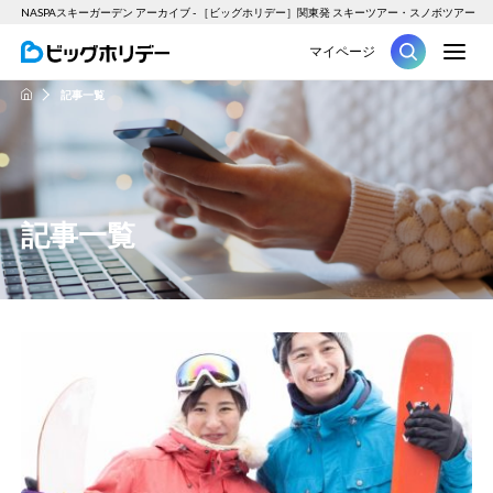
NASPAスキーガーデン アーカイブ - ［ビッグホリデー］関東発 スキーツアー・スノボツアー
M
マイページ
ツアー
記事一覧
HOME
記事一覧