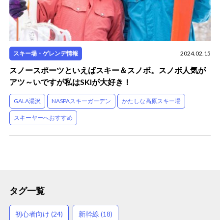
スキー場・ゲレンデ情報
2024.02.15
スノースポーツといえばスキー＆スノボ。スノボ人気が
アツ～いですが私はSKIが大好き！
GALA湯沢
NASPAスキーガーデン
かたしな高原スキー場
スキーヤーへおすすめ
タグ一覧
初心者向け (24)
新幹線 (18)