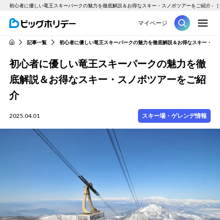
初心者に優しい竜王スキーパークの魅力を徹底解説＆お得なスキー・スノボツアーをご紹介 - 
M
マイページ
ツアー
記事一覧
初心者に優しい竜王スキーパークの魅力を徹底解説＆お得なスキー・ス
HOME
初心者に優しい竜王スキーパークの魅力を徹
底解説＆お得なスキー・スノボツアーをご紹
介
2025.04.01
スキー場・ゲレンデ情報