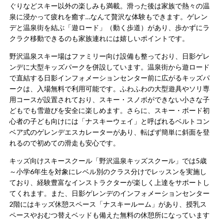
ぐりなどスキー以外の楽しみも満載。滑った後は家族で熱々の温
泉に浸かって疲れを癒す…なんて贅沢な体験もできます。ゲレン
デと温泉街を結ぶ「遊ロード」（動く歩道）があり、歩かずにラ
クラク移動できるのも家族連れには嬉しいポイントです​。
野沢温泉スキー場はファミリー向け設備も整っており、日影ゲレ
ンデに大型キッズパークを併設しています。温泉街から遊ロード
で直結する日影インフォメーションセンター前に広がるキッズパ
ークは、入場無料で利用可能です。ふわふわの大型遊具やソリ専
用コースが設置されており、スキー・スノボができない小さな子
どもでも雪遊びを安全に楽しめます​。さらに、スキー・ボード初
心者の子ども向けには「ナスキーウェイ」と呼ばれるベルトコン
ベア式のゲレンデエスカレーターがあり、転ばず簡単に斜面を登
れるので初めての滑走も安心です​。
キッズ向けスキースクール「野沢温泉キッズスクール」では5歳
～小学6年生を対象にレベル別のクラス分けでレッスンを実施し
ており、経験豊富なインストラクターが楽しく上達をサポートし
てくれます​。また、日影ゲレンデのインフォメーションセンター
2階にはキッズ休憩スペース「ナスキールーム」があり、授乳ス
ペースやおむつ替えベッドも備えた無料の休憩所になっています​​