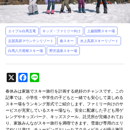
エイブル白馬五竜
キッズ・ファミリー向け
上越国際スキー場
志賀高原マウンテンリゾート
春スキー
水上高原スキーリゾート
白馬八方尾根スキー場
野沢温泉スキー場
X
Facebook
Line
春休みは家族でスキー旅行を計画する絶好のチャンスです。この
記事では、小学生・中学生の子どもと一緒でも安心して楽しめる
スキー場をランキング形式でご紹介します。ファミリー向けのサ
ービスが充実しているスキー場なら、安全に配慮した子ども用ゲ
レンデやキッズパーク、キッズスクール、託児所が完備されてお
り、家族みんながスキー旅行を満喫できます。雪遊び専用のエリ
アやソリ遊び、チュービングといったアクティビティが揃う施設