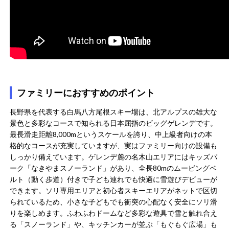
ファミリーにおすすめのポイント
長野県を代表する白馬八方尾根スキー場は、北アルプスの雄大な
景色と多彩なコースで知られる日本屈指のビッグゲレンデです。
最長滑走距離8,000mというスケールを誇り​、中上級者向けの本
格的なコースが充実していますが、実はファミリー向けの設備も
しっかり備えています。ゲレンデ麓の名木山エリアにはキッズパ
ーク「なきやまスノーランド」があり、全長80mのムービングベ
ルト（動く歩道）付きで子ども連れでも快適に雪遊びデビューが
できます​。ソリ専用エリアと初心者スキーエリアがネットで区切
られているため、小さな子どもでも衝突の心配なく安全にソリ滑
りを楽しめます​。ふわふわドームなど多彩な遊具で雪と触れ合え
る「スノーランド」や、キッチンカーが並ぶ「もぐもぐ広場」も