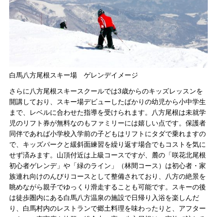
白馬八方尾根スキー場 ゲレンデイメージ
さらに八方尾根スキースクールでは3歳からのキッズレッスンを
開講しており​、スキー場デビューしたばかりの幼児から小中学生
まで、レベルに合わせた指導を受けられます。八方尾根は未就学
児のリフト券が無料なのもファミリーには嬉しい点です​。保護者
同伴であれば小学校入学前の子どもはリフトにタダで乗れますの
で、キッズパークと緩斜面練習を繰り返す場合でもコストを気に
せず済みます。山頂付近は上級コースですが、麓の「咲花北尾根
初心者ゲレンデ」や「緑のライン」（林間コース）は初心者・家
族連れ向けのんびりコースとして整備されており、八方の絶景を
眺めながら親子でゆっくり滑走することも可能です。スキーの後
は徒歩圏内にある白馬八方温泉の施設で日帰り入浴を楽しんだ
り、白馬村内のレストランで郷土料理を味わったりと、アフター