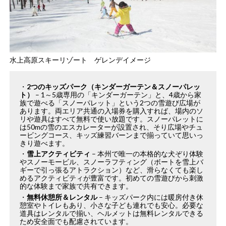
水上高原スキーリゾート ゲレンデイメージ
2つのキッズパーク（キンダーガーテン＆スノーパレッ
ト）
– 1～5歳専用の「キンダーガーテン」と、4歳から家
族で遊べる「スノーパレット」という2つの雪遊び広場が
あります。両エリア共通の入場券を購入すれば、場内のソ
リや遊具はすべて無料で使い放題です。スノーパレットに
は50mの雪のエスカレーターが設置され、そり広場やチュ
ービングコース、キッズ練習バーンまで揃っていて思いっ
きり遊べます​。
雪上アクティビティ
– 本州で唯一の本格的な犬ぞり体験
やスノーモービル、スノーラフティング（ボートを雪上バ
ギーで引っ張るアトラクション）など、滑らなくても楽し
めるアクティビティが豊富です​。初めての雪遊びから刺激
的な体験まで家族で共有できます。
無料休憩所＆レンタル
– キッズパーク内には暖房付き休
憩室やトイレもあり、小さな子ども連れでも安心​。必要な
道具はレンタルで揃い、ヘルメットは無料レンタルできる
ため安全面でも配慮されています。​