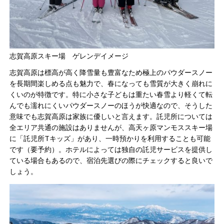
志賀高原スキー場 ゲレンデイメージ
志賀高原は標高が高く降雪量も豊富なため極上のパウダースノー
を長期間楽しめる点も魅力で、春になっても雪質が大きく崩れに
くいのが特徴です​。特に小さな子どもは重たい春雪より軽くて転
んでも濡れにくいパウダースノーのほうが快適なので、そうした
意味でも志賀高原は家族に優しいと言えます​。託児所については
全エリア共通の施設はありませんが、高天ヶ原マンモススキー場
に「託児所Tキッズ」があり、一時預かりを利用することも可能
です​（要予約）。ホテルによっては独自の託児サービスを提供し
ている場合もあるので、宿泊先選びの際にチェックすると良いで
しょう。