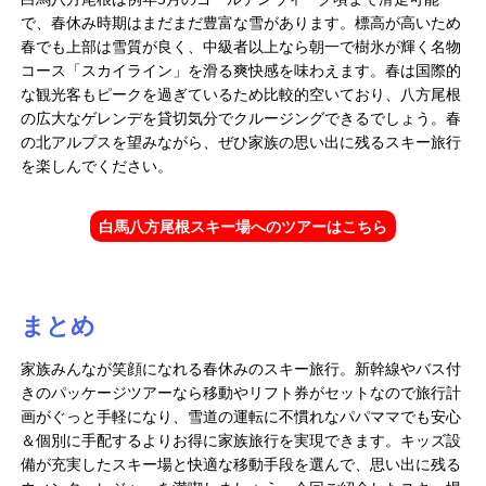
で、春休み時期はまだまだ豊富な雪があります​。標高が高いため
春でも上部は雪質が良く、中級者以上なら朝一で樹氷が輝く名物
コース「スカイライン」を滑る爽快感を味わえます。春は国際的
な観光客もピークを過ぎているため比較的空いており、八方尾根
の広大なゲレンデを貸切気分でクルージングできるでしょう。春
の北アルプスを望みながら、ぜひ家族の思い出に残るスキー旅行
を楽しんでください。
白馬八方尾根スキー場へのツアーはこちら
まとめ
家族みんなが笑顔になれる春休みのスキー旅行。新幹線やバス付
きのパッケージツアーなら移動やリフト券がセットなので旅行計
画がぐっと手軽になり、雪道の運転に不慣れなパパママでも安心
＆個別に手配するよりお得に家族旅行を実現できます。キッズ設
備が充実したスキー場と快適な移動手段を選んで、思い出に残る