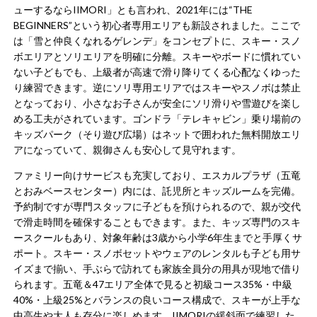
ューするならIIMORI」とも言われ、2021年には“THE
BEGINNERS”という初心者専用エリアも新設されました​。ここで
は「雪と仲良くなれるゲレンデ」をコンセプトに、スキー・スノ
ボエリアとソリエリアを明確に分離​。スキーやボードに慣れてい
ない子どもでも、上級者が高速で滑り降りてくる心配なくゆった
り練習できます。逆にソリ専用エリアではスキーやスノボは禁止​
となっており、小さなお子さんが安全にソリ滑りや雪遊びを楽し
める工夫がされています。ゴンドラ「テレキャビン」乗り場前の
キッズパーク（そり遊び広場）はネットで囲われた無料開放エリ
アになっていて、親御さんも安心して見守れます​。
ファミリー向けサービスも充実しており、エスカルプラザ（五竜
とおみベースセンター）内には、託児所とキッズルームを完備​。
予約制ですが専門スタッフに子どもを預けられるので、親が交代
で滑走時間を確保することもできます。また、キッズ専門のスキ
ースクールもあり、対象年齢は3歳から小学6年生までと手厚くサ
ポート​。スキー・スノボセットやウェアのレンタルも子ども用サ
イズまで揃い、手ぶらで訪れても家族全員分の用具が現地で借り
られます​。五竜＆47エリア全体で見ると初級コース35%・中級
40%・上級25%とバランスの良いコース構成で、スキーが上手な
中高生や大人も存分に楽しめます​。IIMORIの緩斜面で練習した