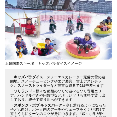
上越国際スキー場 キッズパラダイスイメージ
キッズパラダイス
– スノーエスカレーター完備の雪の遊
園地。スノーチュービングやエア遊具、雪上アスレチッ
ク、スノーストライダーなど豊富な遊具で1日中遊べます​
ソリランド
– 様々な種類のソリで遊べるソリ専用エリ
ア。ハンドル付きや円盤型など珍しいソリも無料で貸し出
しており、親子で乗り比べができます​
スポンジ・ボブ キッズパーク
– 少し滑れるようになった
子ども向け。パーク内のアーチやウェーブをくぐり抜けて
遊ぶうちにターンのコツが身につきます。4歳～小学6年生